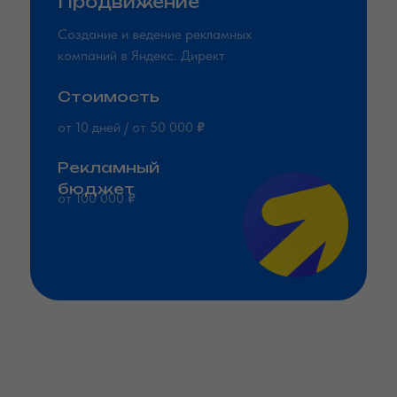
Продвижение
Создание и ведение рекламных
компаний в Яндекс. Директ
Стоимость
от 10 дней / от 50 000
₽
Рекламный
бюджет
Системы фильтров
Деревообработка
от 100 000
₽
для воды