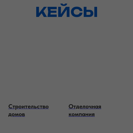
КЕЙСЫ
Охранная
Горнолыжная база
организация
отдыха
Производство
Ресторан
аромасвечей
европейской кухни