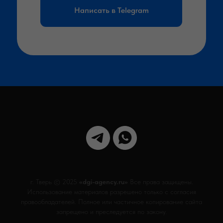
Написать в Telegram
г. Тверь © 2025
«dgi-agency.ru»
Все права защищены.
Использование материалов разрешено только с согласия
правообладателей. Полное или частичное копирование сайта
запрещено и преследуется по закону.