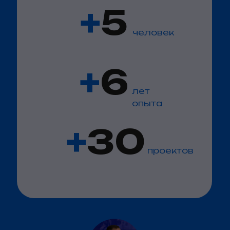
+
5
человек
+
6
лет
опыта
+
30
проектов